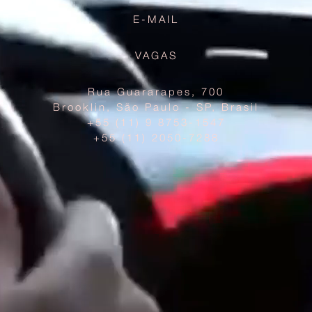
E-MAIL
VAGAS
Rua Guararapes, 700
Brooklin, São Paulo - SP, Brasil
+55 (11) 9 8753-1547
+55 (11) 2050-7288